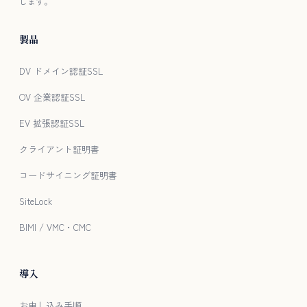
します。
製品
DV ドメイン認証SSL
OV 企業認証SSL
EV 拡張認証SSL
クライアント証明書
コードサイニング証明書
SiteLock
BIMI / VMC・CMC
導入
お申し込み手順