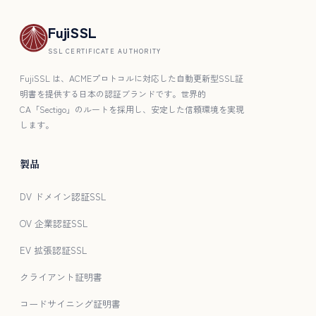
FujiSSL
SSL CERTIFICATE AUTHORITY
FujiSSL は、ACMEプロトコルに対応した自動更新型SSL証
明書を提供する日本の認証ブランドです。世界的
CA「Sectigo」のルートを採用し、安定した信頼環境を実現
します。
製品
DV ドメイン認証SSL
OV 企業認証SSL
EV 拡張認証SSL
クライアント証明書
コードサイニング証明書