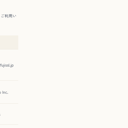
）はご利用い
ujissl.jp
o Inc.
s