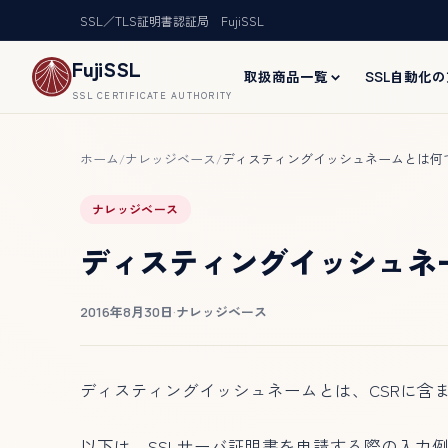
SSL／TLS証明書認証局 FujiSSL
FujiSSL
取扱商品一覧
SSL自動化
SSL CERTIFICATE AUTHORITY
ホーム
ナレッジベース
ディスティングイッシュネームとは何
/
/
ナレッジベース
ディスティングイッシュネ
2016年8月30日
·
ナレッジベース
ディスティングイッシュネームとは、CSRに含
以下は、SSLサーバ証明書を申請する際の入力