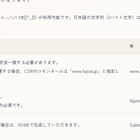
,-./:;=?@[]^_`{|}~が利用可能です。日本語の文字列（2バイト文字
例
は完全一致する必要があります。
る場合、CSRのコモンネームは「www.fujissl.jp」と指定し
www.f
す。
Nijim
）は入力必須です。
場合は、NONEで生成していただきます。
Sale