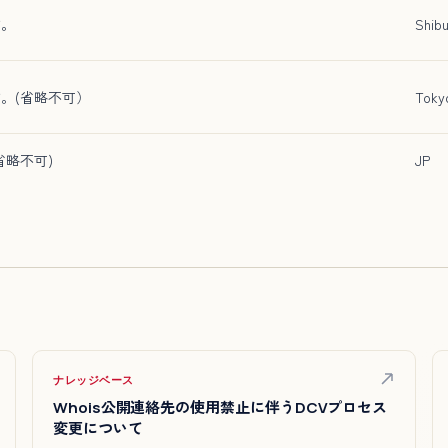
す。
Shib
。(省略不可）
Toky
省略不可)
JP
ナレッジベース
Whois公開連絡先の使用禁止に伴うDCVプロセス
変更について