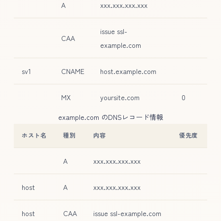
A
xxx.xxx.xxx.xxx
issue ssl-
CAA
example.com
sv1
CNAME
host.example.com
MX
yoursite.com
0
example.com のDNSレコード情報
ホスト名
種別
内容
優先度
A
xxx.xxx.xxx.xxx
host
A
xxx.xxx.xxx.xxx
host
CAA
issue ssl-example.com