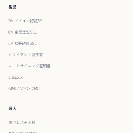
製品
DV ドメイン認証SSL
OV 企業認証SSL
EV 拡張認証SSL
クライアント証明書
コードサイニング証明書
SiteLock
BIMI / VMC・CMC
導入
お申し込み手順