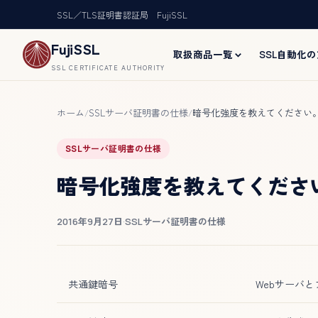
SSL／TLS証明書認証局 FujiSSL
FujiSSL
取扱商品一覧
SSL自動化
SSL CERTIFICATE AUTHORITY
ホーム
SSLサーバ証明書の仕様
暗号化強度を教えてください
/
/
SSLサーバ証明書の仕様
暗号化強度を教えてくださ
2016年9月27日
·
SSLサーバ証明書の仕様
共通鍵暗号
Webサーバと