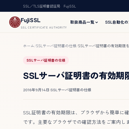
SSL／TLS証明書認証局 FujiSSL
FujiSSL
取扱商品一覧
SSL自動化
SSL CERTIFICATE AUTHORITY
ホーム
SSLサーバ証明書の仕様
SSLサーバ証明書の有効期限
/
/
SSLサーバ証明書の仕様
SSLサーバ証明書の有効期
2016年9月14日
·
SSLサーバ証明書の仕様
SSL証明書の有効期限は、ブラウザから簡単に確
です。主要なブラウザでの確認方法をご案内し