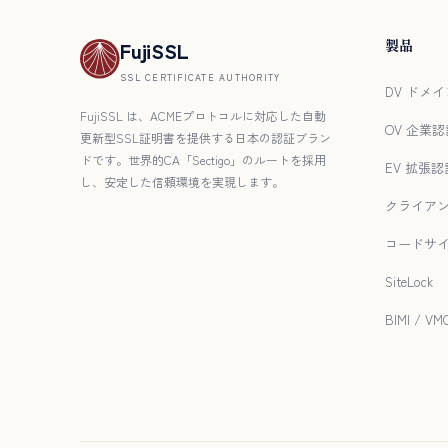
製品
FujiSSL
SSL CERTIFICATE AUTHORITY
DV ドメイ
FujiSSL は、ACMEプロトコルに対応した自動
OV 企業認
更新型SSL証明書を提供する日本の認証ブラン
ドです。世界的CA「Sectigo」のルートを採用
EV 拡張認
し、安定した信頼環境を実現します。
クライア
コードサ
SiteLock
BIMI / V