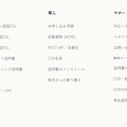
導入
サポー
ン認証SSL
お申し込み手順
FAQ 
証SSL
自動更新 (ACME)
リポジ
証SSL
REST API / 自動化
お問い
ント証明書
CSR生成
無料ツー
証明書
イニング証明書
証明書のインストール
CSR・
他社からの乗り換え
CSRの
MC・CMC
他社証