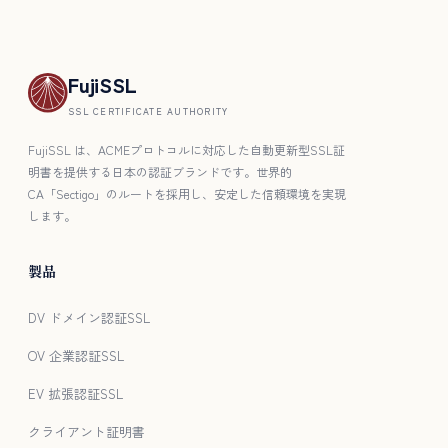
FujiSSL
SSL CERTIFICATE AUTHORITY
FujiSSL は、ACMEプロトコルに対応した自動更新型SSL証
明書を提供する日本の認証ブランドです。世界的
CA「Sectigo」のルートを採用し、安定した信頼環境を実現
します。
製品
DV ドメイン認証SSL
OV 企業認証SSL
EV 拡張認証SSL
クライアント証明書