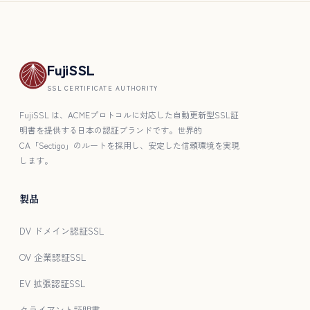
FujiSSL
SSL CERTIFICATE AUTHORITY
FujiSSL は、ACMEプロトコルに対応した自動更新型SSL証
明書を提供する日本の認証ブランドです。世界的
CA「Sectigo」のルートを採用し、安定した信頼環境を実現
します。
製品
DV ドメイン認証SSL
OV 企業認証SSL
EV 拡張認証SSL
クライアント証明書