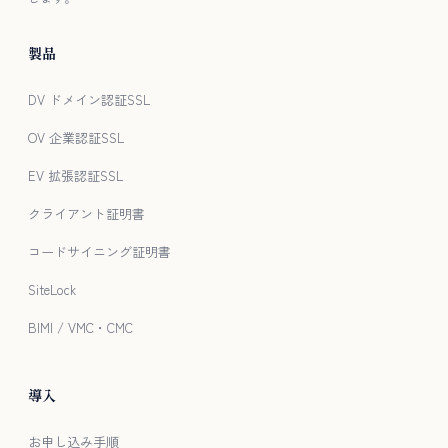
製品
DV ドメイン認証SSL
OV 企業認証SSL
EV 拡張認証SSL
クライアント証明書
コードサイニング証明書
SiteLock
BIMI / VMC・CMC
導入
お申し込み手順