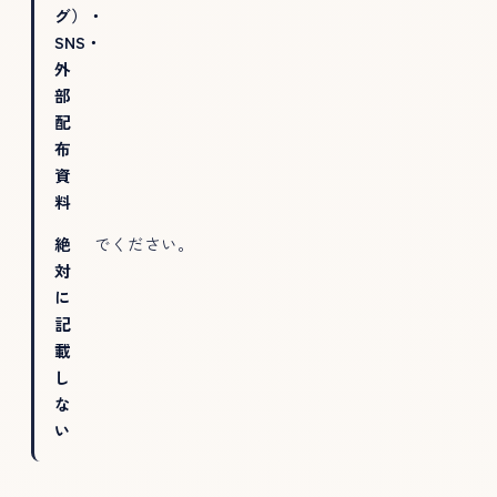
グ）・
SNS・
外
部
配
布
資
料
絶
でください。
対
に
記
載
し
な
い