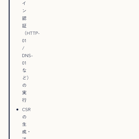
イ
ン
認
証
（HTTP-
01
/
DNS-
01
な
ど）
の
実
行
CSR
の
生
成・
送