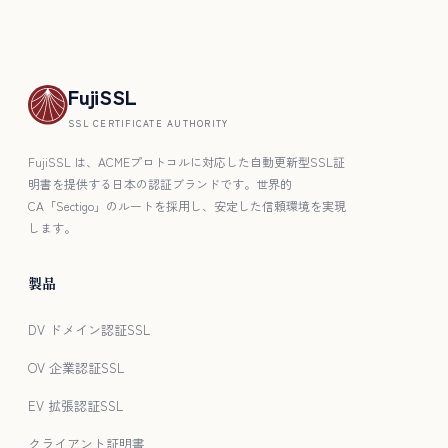
FujiSSL
SSL CERTIFICATE AUTHORITY
FujiSSL は、ACMEプロトコルに対応した自動更新型SSL証
明書を提供する日本の認証ブランドです。世界的
CA「Sectigo」のルートを採用し、安定した信頼環境を実現
します。
製品
DV ドメイン認証SSL
OV 企業認証SSL
EV 拡張認証SSL
クライアント証明書