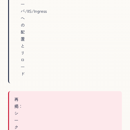
ー
バ/IIS/Ingress
へ
の
配
置
と
リ
ロ
ー
ド
再
掲：
シ
ー
ク