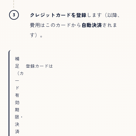
クレジットカードを登録
します（以降、
費用はこのカードから
自動決済
されま
す）。
補
足
登録カードは
（カ
ー
ド
有
効
期
限・
決
済