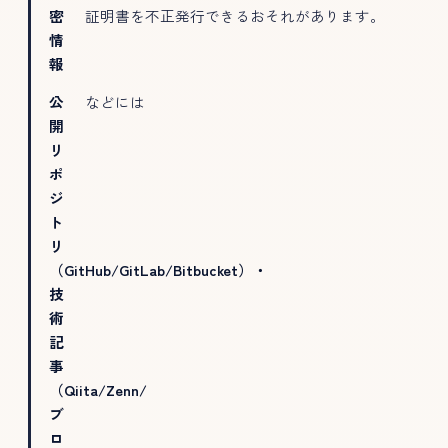
密
証明書を不正発行できるおそれがあります。
情
報
公
などには
開
リ
ポ
ジ
ト
リ
（GitHub/GitLab/Bitbucket）・
技
術
記
事
（Qiita/Zenn/
ブ
ロ