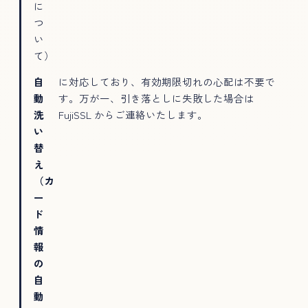
に
つ
い
て）
自
に対応しており、有効期限切れの心配は不要で
動
す。万が一、引き落としに失敗した場合は
洗
FujiSSL からご連絡いたします。
い
替
え
（カ
ー
ド
情
報
の
自
動