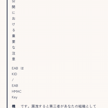
公
開
に
お
け
る
重
要
な
注
意
EAB
は
KID
/
EAB
HMAC
Key
機
です。漏洩すると第三者があなたの組織として