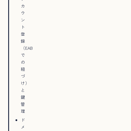
カ
ウ
ン
ト
登
録
（EAB
で
の
紐
づ
け）
と
鍵
管
理
ド
メ