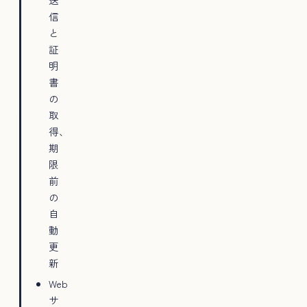
信
と
証
明
書
の
取
得、
期
限
前
の
自
動
更
新
Web
サ