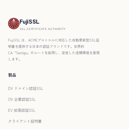
FujiSSL
SSL CERTIFICATE AUTHORITY
FujiSSL は、ACMEプロトコルに対応した自動更新型SSL証
明書を提供する日本の認証ブランドです。世界的
CA「Sectigo」のルートを採用し、安定した信頼環境を実現
します。
製品
DV ドメイン認証SSL
OV 企業認証SSL
EV 拡張認証SSL
クライアント証明書