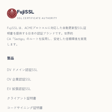
FujiSSL
SSL CERTIFICATE AUTHORITY
FujiSSL は、ACMEプロトコルに対応した自動更新型SSL証
明書を提供する日本の認証ブランドです。世界的
CA「Sectigo」のルートを採用し、安定した信頼環境を実現
します。
製品
DV ドメイン認証SSL
OV 企業認証SSL
EV 拡張認証SSL
クライアント証明書
コードサイニング証明書